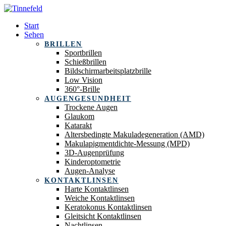
Start
Sehen
BRILLEN
Sportbrillen
Schießbrillen
Bildschirmarbeitsplatzbrille
Low Vision
360°-Brille
AUGENGESUNDHEIT
Trockene Augen
Glaukom
Katarakt
Altersbedingte Makuladegeneration (AMD)
Makulapigmentdichte-Messung (MPD)
3D-Augenprüfung
Kinderoptometrie
Augen-Analyse
KONTAKTLINSEN
Harte Kontaktlinsen
Weiche Kontaktlinsen
Keratokonus Kontaktlinsen
Gleitsicht Kontaktlinsen
Nachtlinsen