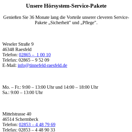
Unsere Hörsystem-Service-Pakete
Genießen Sie 36 Monate lang die Vorteile unserer cleveren Service-
Pakete „Sicherheit" und „Pflege".
Filiale Raesfeld
Weseler Straße 9
46348 Raesfeld
Telefon:
02865 – 1 00 10
Telefax: 02865 – 9 52 09
E-Mail:
info@tinnefeld-raesfeld.de
Öffnungszeiten Raesfeld
Mo. – Fr.: 9:00 – 13:00 Uhr und 14:00 – 18:00 Uhr
Sa.: 9:00 – 13:00 Uhr
Filiale Schermbeck
Mittelstrasse 40
46514 Schermbeck
Telefon:
02853 – 4 48 79 69
Telefax: 02853 – 4 48 90 33