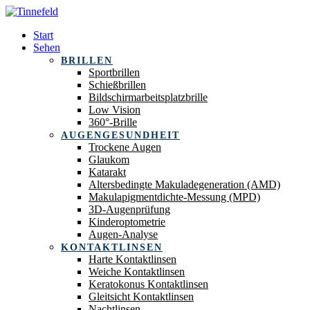
Start
Sehen
BRILLEN
Sportbrillen
Schießbrillen
Bildschirmarbeitsplatzbrille
Low Vision
360°-Brille
AUGENGESUNDHEIT
Trockene Augen
Glaukom
Katarakt
Altersbedingte Makuladegeneration (AMD)
Makulapigmentdichte-Messung (MPD)
3D-Augenprüfung
Kinderoptometrie
Augen-Analyse
KONTAKTLINSEN
Harte Kontaktlinsen
Weiche Kontaktlinsen
Keratokonus Kontaktlinsen
Gleitsicht Kontaktlinsen
Nachtlinsen