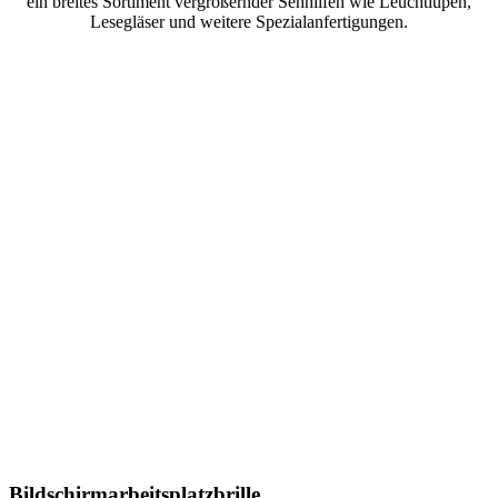
ein breites Sortiment vergrößernder Sehhilfen wie Leuchtlupen,
Lesegläser und weitere Spezialanfertigungen.
Bildschirmarbeitsplatzbrille