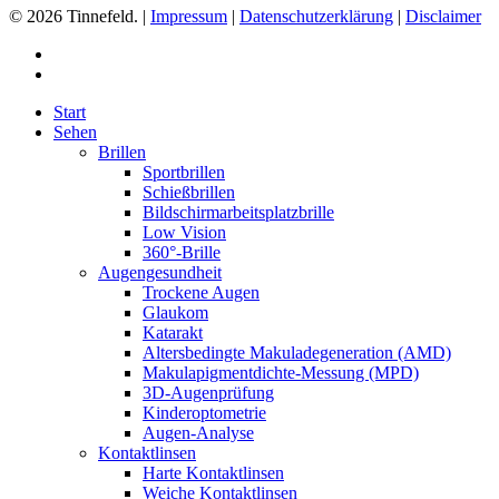
© 2026 Tinnefeld. |
Impressum
|
Datenschutzerklärung
|
Disclaimer
Start
Sehen
Brillen
Sportbrillen
Schießbrillen
Bildschirmarbeitsplatzbrille
Low Vision
360°-Brille
Augengesundheit
Trockene Augen
Glaukom
Katarakt
Altersbedingte Makuladegeneration (AMD)
Makulapigmentdichte-Messung (MPD)
3D-Augenprüfung
Kinderoptometrie
Augen-Analyse
Kontaktlinsen
Harte Kontaktlinsen
Weiche Kontaktlinsen