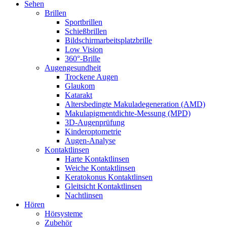
Sehen
Brillen
Sportbrillen
Schießbrillen
Bildschirmarbeitsplatzbrille
Low Vision
360°-Brille
Augengesundheit
Trockene Augen
Glaukom
Katarakt
Altersbedingte Makuladegeneration (AMD)
Makulapigmentdichte-Messung (MPD)
3D-Augenprüfung
Kinderoptometrie
Augen-Analyse
Kontaktlinsen
Harte Kontaktlinsen
Weiche Kontaktlinsen
Keratokonus Kontaktlinsen
Gleitsicht Kontaktlinsen
Nachtlinsen
Hören
Hörsysteme
Zubehör