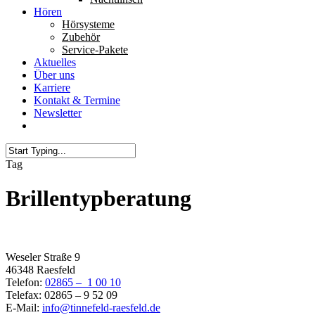
Hören
Hörsysteme
Zubehör
Service-Pakete
Aktuelles
Über uns
Karriere
Kontakt & Termine
Newsletter
Tag
Brillentypberatung
Filiale Raesfeld
Weseler Straße 9
46348 Raesfeld
Telefon:
02865 – 1 00 10
Telefax: 02865 – 9 52 09
E-Mail:
info@tinnefeld-raesfeld.de