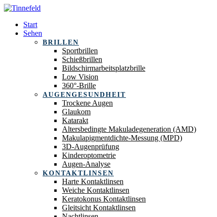
Start
Sehen
BRILLEN
Sportbrillen
Schießbrillen
Bildschirmarbeitsplatzbrille
Low Vision
360°-Brille
AUGENGESUNDHEIT
Trockene Augen
Glaukom
Katarakt
Altersbedingte Makuladegeneration (AMD)
Makulapigmentdichte-Messung (MPD)
3D-Augenprüfung
Kinderoptometrie
Augen-Analyse
KONTAKTLINSEN
Harte Kontaktlinsen
Weiche Kontaktlinsen
Keratokonus Kontaktlinsen
Gleitsicht Kontaktlinsen
Nachtlinsen