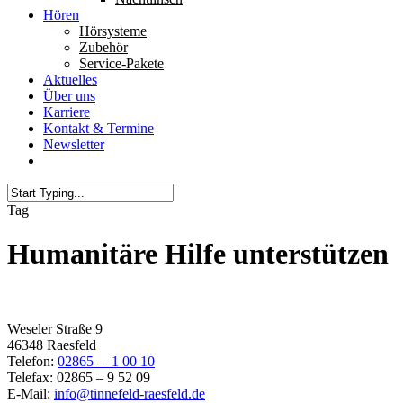
Hören
Hörsysteme
Zubehör
Service-Pakete
Aktuelles
Über uns
Karriere
Kontakt & Termine
Newsletter
Tag
Humanitäre Hilfe unterstützen
Filiale Raesfeld
Weseler Straße 9
46348 Raesfeld
Telefon:
02865 – 1 00 10
Telefax: 02865 – 9 52 09
E-Mail:
info@tinnefeld-raesfeld.de