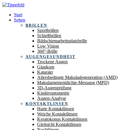
Start
Sehen
BRILLEN
Sportbrillen
Schießbrillen
Bildschirmarbeitsplatzbrille
Low Vision
360°-Brille
AUGENGESUNDHEIT
Trockene Augen
Glaukom
Katarakt
Altersbedingte Makuladegeneration (AMD)
Makulapigmentdichte-Messung (MPD)
3D-Augenprüfung
Kinderoptometrie
Augen-Analyse
KONTAKTLINSEN
Harte Kontaktlinsen
Weiche Kontaktlinsen
Keratokonus Kontaktlinsen
Gleitsicht Kontaktlinsen
Nachtlinsen