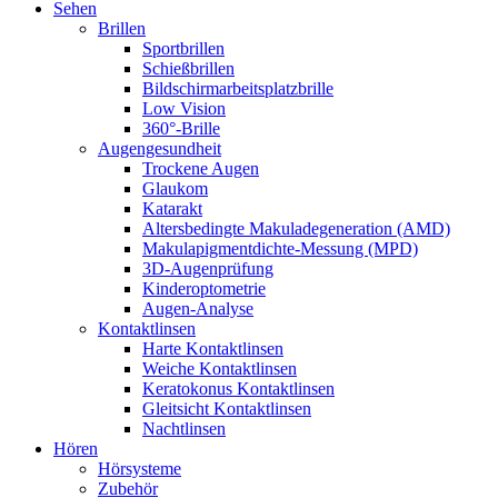
Sehen
Brillen
Sportbrillen
Schießbrillen
Bildschirmarbeitsplatzbrille
Low Vision
360°-Brille
Augengesundheit
Trockene Augen
Glaukom
Katarakt
Altersbedingte Makuladegeneration (AMD)
Makulapigmentdichte-Messung (MPD)
3D-Augenprüfung
Kinderoptometrie
Augen-Analyse
Kontaktlinsen
Harte Kontaktlinsen
Weiche Kontaktlinsen
Keratokonus Kontaktlinsen
Gleitsicht Kontaktlinsen
Nachtlinsen
Hören
Hörsysteme
Zubehör