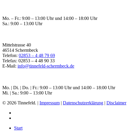
Öffnungszeiten Raesfeld
Mo. – Fr.: 9:00 – 13:00 Uhr und 14:00 – 18:00 Uhr
Sa.: 9:00 – 13:00 Uhr
Filiale Schermbeck
Mittelstrasse 40
46514 Schermbeck
Telefon:
02853 – 4 48 79 69
Telefax: 02853 – 4 48 90 33
E-Mail:
info@tinnefeld-schermbeck.de
Öffnungszeiten Schermbeck
Mo. | Di. | Do. | Fr.: 9:00 – 13:00 Uhr und 14:00 – 18:00 Uhr
Mi. | Sa.: 9:00 – 13:00 Uhr
© 2026 Tinnefeld. |
Impressum
|
Datenschutzerklärung
|
Disclaimer
Start