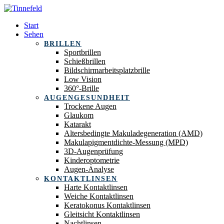
Start
Sehen
BRILLEN
Sportbrillen
Schießbrillen
Bildschirmarbeitsplatzbrille
Low Vision
360°-Brille
AUGENGESUNDHEIT
Trockene Augen
Glaukom
Katarakt
Altersbedingte Makuladegeneration (AMD)
Makulapigmentdichte-Messung (MPD)
3D-Augenprüfung
Kinderoptometrie
Augen-Analyse
KONTAKTLINSEN
Harte Kontaktlinsen
Weiche Kontaktlinsen
Keratokonus Kontaktlinsen
Gleitsicht Kontaktlinsen
Nachtlinsen