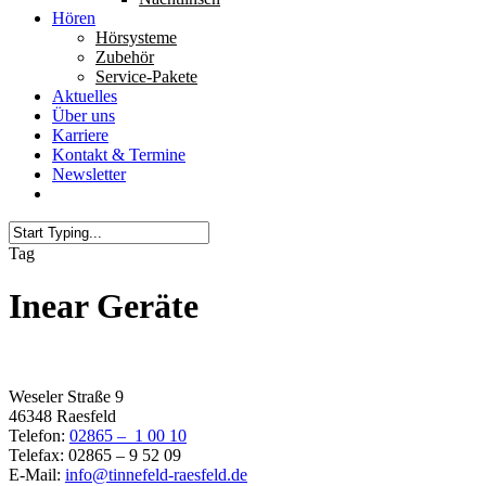
Hören
Hörsysteme
Zubehör
Service-Pakete
Aktuelles
Über uns
Karriere
Kontakt & Termine
Newsletter
Tag
Inear Geräte
Filiale Raesfeld
Weseler Straße 9
46348 Raesfeld
Telefon:
02865 – 1 00 10
Telefax: 02865 – 9 52 09
E-Mail:
info@tinnefeld-raesfeld.de