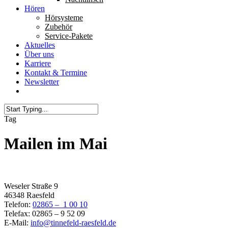
Hören
Hörsysteme
Zubehör
Service-Pakete
Aktuelles
Über uns
Karriere
Kontakt & Termine
Newsletter
Tag
Mailen im Mai
Filiale Raesfeld
Weseler Straße 9
46348 Raesfeld
Telefon:
02865 – 1 00 10
Telefax: 02865 – 9 52 09
E-Mail:
info@tinnefeld-raesfeld.de