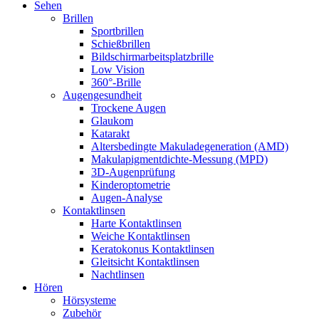
Sehen
Brillen
Sportbrillen
Schießbrillen
Bildschirmarbeitsplatzbrille
Low Vision
360°-Brille
Augengesundheit
Trockene Augen
Glaukom
Katarakt
Altersbedingte Makuladegeneration (AMD)
Makulapigmentdichte-Messung (MPD)
3D-Augenprüfung
Kinderoptometrie
Augen-Analyse
Kontaktlinsen
Harte Kontaktlinsen
Weiche Kontaktlinsen
Keratokonus Kontaktlinsen
Gleitsicht Kontaktlinsen
Nachtlinsen
Hören
Hörsysteme
Zubehör