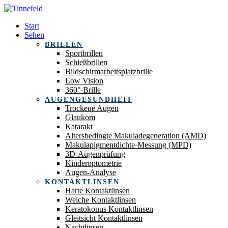
Start
Sehen
BRILLEN
Sportbrillen
Schießbrillen
Bildschirmarbeitsplatzbrille
Low Vision
360°-Brille
AUGENGESUNDHEIT
Trockene Augen
Glaukom
Katarakt
Altersbedingte Makuladegeneration (AMD)
Makulapigmentdichte-Messung (MPD)
3D-Augenprüfung
Kinderoptometrie
Augen-Analyse
KONTAKTLINSEN
Harte Kontaktlinsen
Weiche Kontaktlinsen
Keratokonus Kontaktlinsen
Gleitsicht Kontaktlinsen
Nachtlinsen