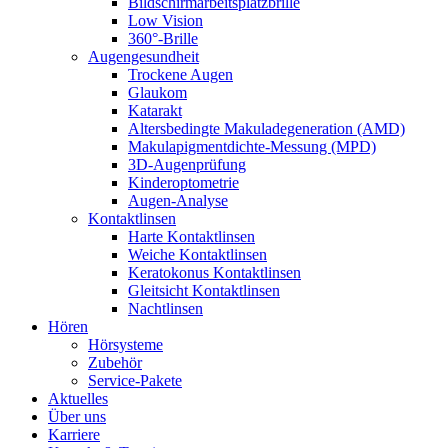
Bildschirmarbeitsplatzbrille
Low Vision
360°-Brille
Augengesundheit
Trockene Augen
Glaukom
Katarakt
Altersbedingte Makuladegeneration (AMD)
Makulapigmentdichte-Messung (MPD)
3D-Augenprüfung
Kinderoptometrie
Augen-Analyse
Kontaktlinsen
Harte Kontaktlinsen
Weiche Kontaktlinsen
Keratokonus Kontaktlinsen
Gleitsicht Kontaktlinsen
Nachtlinsen
Hören
Hörsysteme
Zubehör
Service-Pakete
Aktuelles
Über uns
Karriere