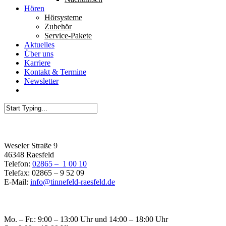
Hören
Hörsysteme
Zubehör
Service-Pakete
Aktuelles
Über uns
Karriere
Kontakt & Termine
Newsletter
Filiale Raesfeld
Weseler Straße 9
46348 Raesfeld
Telefon:
02865 – 1 00 10
Telefax: 02865 – 9 52 09
E-Mail:
info@tinnefeld-raesfeld.de
Öffnungszeiten Raesfeld
Mo. – Fr.: 9:00 – 13:00 Uhr und 14:00 – 18:00 Uhr