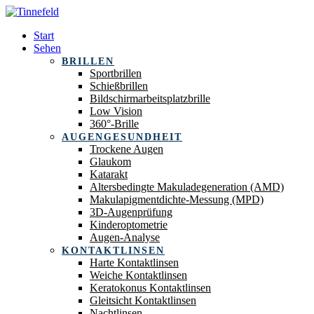
Start
Sehen
BRILLEN
Sportbrillen
Schießbrillen
Bildschirmarbeitsplatzbrille
Low Vision
360°-Brille
AUGENGESUNDHEIT
Trockene Augen
Glaukom
Katarakt
Altersbedingte Makuladegeneration (AMD)
Makulapigmentdichte-Messung (MPD)
3D-Augenprüfung
Kinderoptometrie
Augen-Analyse
KONTAKTLINSEN
Harte Kontaktlinsen
Weiche Kontaktlinsen
Keratokonus Kontaktlinsen
Gleitsicht Kontaktlinsen
Nachtlinsen