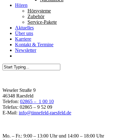
Hören
Hörsysteme
Zubehör
Service-Pakete
Aktuelles
Über uns
Karriere
Kontakt & Termine
Newsletter
Filiale Raesfeld
Weseler Straße 9
46348 Raesfeld
Telefon:
02865 – 1 00 10
Telefax: 02865 – 9 52 09
E-Mail:
info@tinnefeld-raesfeld.de
Öffnungszeiten Raesfeld
Mo. – Fr.: 9:00 – 13:00 Uhr und 14:00 – 18:00 Uhr