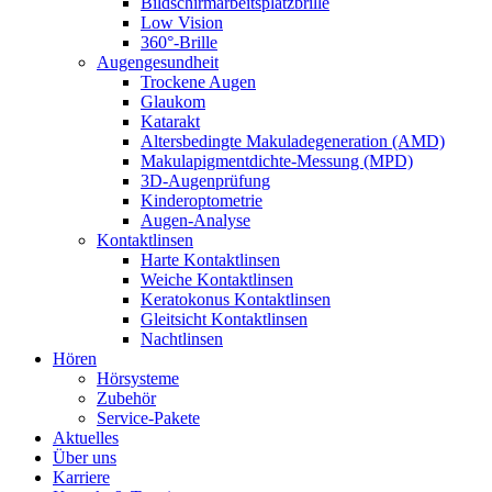
Bildschirmarbeitsplatzbrille
Low Vision
360°-Brille
Augengesundheit
Trockene Augen
Glaukom
Katarakt
Altersbedingte Makuladegeneration (AMD)
Makulapigmentdichte-Messung (MPD)
3D-Augenprüfung
Kinderoptometrie
Augen-Analyse
Kontaktlinsen
Harte Kontaktlinsen
Weiche Kontaktlinsen
Keratokonus Kontaktlinsen
Gleitsicht Kontaktlinsen
Nachtlinsen
Hören
Hörsysteme
Zubehör
Service-Pakete
Aktuelles
Über uns
Karriere