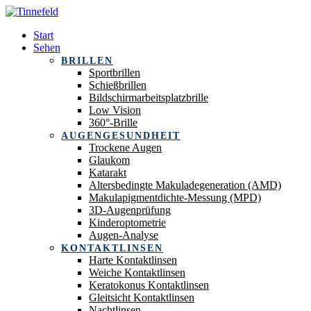
Start
Sehen
BRILLEN
Sportbrillen
Schießbrillen
Bildschirmarbeitsplatzbrille
Low Vision
360°-Brille
AUGENGESUNDHEIT
Trockene Augen
Glaukom
Katarakt
Altersbedingte Makuladegeneration (AMD)
Makulapigmentdichte-Messung (MPD)
3D-Augenprüfung
Kinderoptometrie
Augen-Analyse
KONTAKTLINSEN
Harte Kontaktlinsen
Weiche Kontaktlinsen
Keratokonus Kontaktlinsen
Gleitsicht Kontaktlinsen
Nachtlinsen