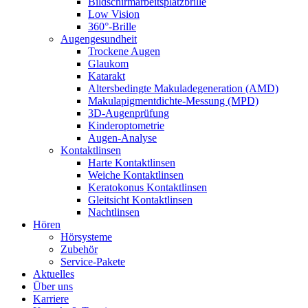
Bildschirmarbeitsplatzbrille
Low Vision
360°-Brille
Augengesundheit
Trockene Augen
Glaukom
Katarakt
Altersbedingte Makuladegeneration (AMD)
Makulapigmentdichte-Messung (MPD)
3D-Augenprüfung
Kinderoptometrie
Augen-Analyse
Kontaktlinsen
Harte Kontaktlinsen
Weiche Kontaktlinsen
Keratokonus Kontaktlinsen
Gleitsicht Kontaktlinsen
Nachtlinsen
Hören
Hörsysteme
Zubehör
Service-Pakete
Aktuelles
Über uns
Karriere