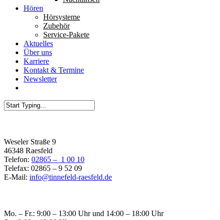
Hören
Hörsysteme
Zubehör
Service-Pakete
Aktuelles
Über uns
Karriere
Kontakt & Termine
Newsletter
Filiale Raesfeld
Weseler Straße 9
46348 Raesfeld
Telefon:
02865 – 1 00 10
Telefax: 02865 – 9 52 09
E-Mail:
info@tinnefeld-raesfeld.de
Öffnungszeiten Raesfeld
Mo. – Fr.: 9:00 – 13:00 Uhr und 14:00 – 18:00 Uhr