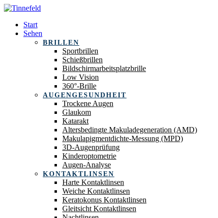
Start
Sehen
BRILLEN
Sportbrillen
Schießbrillen
Bildschirmarbeitsplatzbrille
Low Vision
360°-Brille
AUGENGESUNDHEIT
Trockene Augen
Glaukom
Katarakt
Altersbedingte Makuladegeneration (AMD)
Makulapigmentdichte-Messung (MPD)
3D-Augenprüfung
Kinderoptometrie
Augen-Analyse
KONTAKTLINSEN
Harte Kontaktlinsen
Weiche Kontaktlinsen
Keratokonus Kontaktlinsen
Gleitsicht Kontaktlinsen
Nachtlinsen