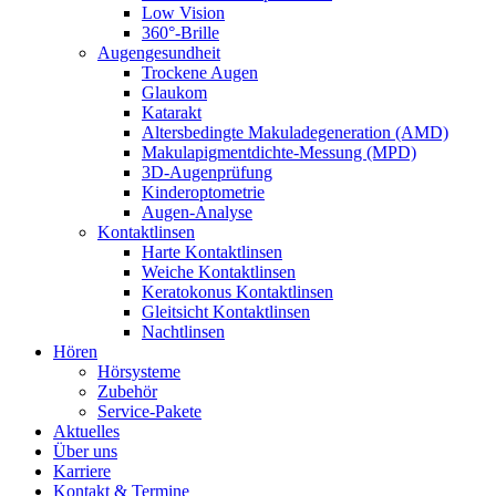
Low Vision
360°-Brille
Augengesundheit
Trockene Augen
Glaukom
Katarakt
Altersbedingte Makuladegeneration (AMD)
Makulapigmentdichte-Messung (MPD)
3D-Augenprüfung
Kinderoptometrie
Augen-Analyse
Kontaktlinsen
Harte Kontaktlinsen
Weiche Kontaktlinsen
Keratokonus Kontaktlinsen
Gleitsicht Kontaktlinsen
Nachtlinsen
Hören
Hörsysteme
Zubehör
Service-Pakete
Aktuelles
Über uns
Karriere
Kontakt & Termine