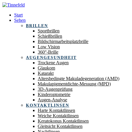
Start
Sehen
BRILLEN
Sportbrillen
Schießbrillen
Bildschirmarbeitsplatzbrille
Low Vision
360°-Brille
AUGENGESUNDHEIT
Trockene Augen
Glaukom
Katarakt
Altersbedingte Makuladegeneration (AMD)
Makulapigmentdichte-Messung (MPD)
3D-Augenprüfung
Kinderoptometrie
Augen-Analyse
KONTAKTLINSEN
Harte Kontaktlinsen
Weiche Kontaktlinsen
Keratokonus Kontaktlinsen
Gleitsicht Kontaktlinsen
Nachtlinsen