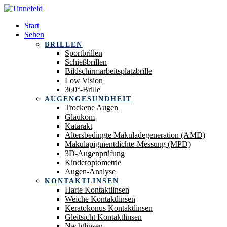
Start
Sehen
BRILLEN
Sportbrillen
Schießbrillen
Bildschirmarbeitsplatzbrille
Low Vision
360°-Brille
AUGENGESUNDHEIT
Trockene Augen
Glaukom
Katarakt
Altersbedingte Makuladegeneration (AMD)
Makulapigmentdichte-Messung (MPD)
3D-Augenprüfung
Kinderoptometrie
Augen-Analyse
KONTAKTLINSEN
Harte Kontaktlinsen
Weiche Kontaktlinsen
Keratokonus Kontaktlinsen
Gleitsicht Kontaktlinsen
Nachtlinsen