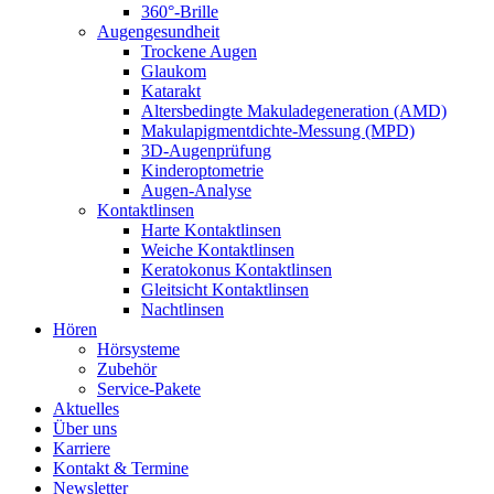
360°-Brille
Augengesundheit
Trockene Augen
Glaukom
Katarakt
Altersbedingte Makuladegeneration (AMD)
Makulapigmentdichte-Messung (MPD)
3D-Augenprüfung
Kinderoptometrie
Augen-Analyse
Kontaktlinsen
Harte Kontaktlinsen
Weiche Kontaktlinsen
Keratokonus Kontaktlinsen
Gleitsicht Kontaktlinsen
Nachtlinsen
Hören
Hörsysteme
Zubehör
Service-Pakete
Aktuelles
Über uns
Karriere
Kontakt & Termine
Newsletter